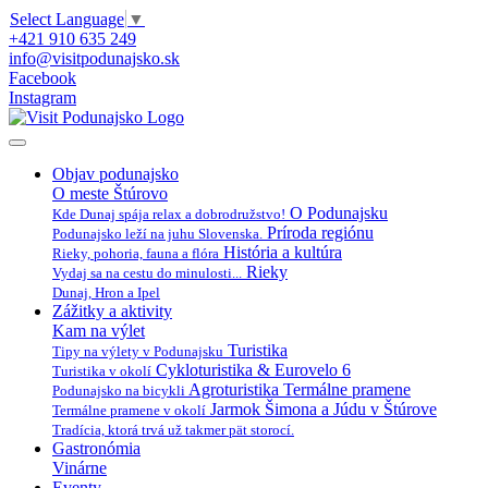
Select Language
▼
+421 910 635 249
info@visitpodunajsko.sk
Facebook
Instagram
Objav podunajsko
O meste Štúrovo
O Podunajsku
Kde Dunaj spája relax a dobrodružstvo!
Príroda regiónu
Podunajsko leží na juhu Slovenska.
História a kultúra
Rieky, pohoria, fauna a flóra
Rieky
Vydaj sa na cestu do minulosti...
Dunaj, Hron a Ipel
Zážitky a aktivity
Kam na výlet
Turistika
Tipy na výlety v Podunajsku
Cykloturistika & Eurovelo 6
Turistika v okolí
Agroturistika
Termálne pramene
Podunajsko na bicykli
Jarmok Šimona a Júdu v Štúrove
Termálne pramene v okolí
Tradícia, ktorá trvá už takmer pät storocí.
Gastronómia
Vinárne
Eventy