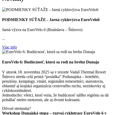
PODMIENKY SÚŤAŽE - Jarná cyklovýzva EuroVelo6
Jarná výzva na EuroVelo 6 (Bratislava – Štúrovo)
...
Viac info
EuroVelo 6: Budúcnosť, ktorá sa rodí na brehu Dunaja
V utorok 18. novembra 2025 sa v rezorte Vadaš Thermal Resort
Štúrovo stretla celá pestrá “posádka” Podunajska – hoteliéri,
penzióny, kempingy, vinári, regionálni remeselníci, starostovia,
oblastné aj krajská organizácia cestovného ruchu, neziskovky aj
cyklokoordinátori.
Jednoducho: všetci, ktorí veria, že budúcnosť nášho regiónu sa dá
poháňať nielen motorom, ale aj dvomi kolesami.
Dôvod stretnutia?
Workshop Dunajská stopa – rozvoj cyklotrasy EuroVelo 6 v