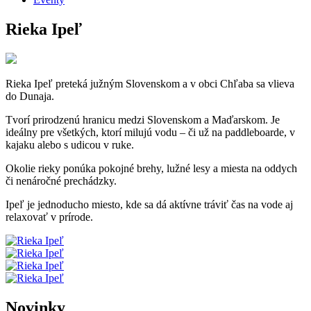
Rieka Ipeľ
Rieka Ipeľ preteká južným Slovenskom a v obci Chľaba sa vlieva
do Dunaja.
Tvorí prirodzenú hranicu medzi Slovenskom a Maďarskom. Je
ideálny pre všetkých, ktorí milujú vodu – či už na paddleboarde, v
kajaku alebo s udicou v ruke.
Okolie rieky ponúka pokojné brehy, lužné lesy a miesta na oddych
či nenáročné prechádzky.
Ipeľ je jednoducho miesto, kde sa dá aktívne tráviť čas na vode aj
relaxovať v prírode.
Novinky