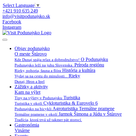
Select Language
▼
+421 910 635 249
info@visitpodunajsko.sk
Facebook
Instagram
Objav podunajsko
O meste Štúrovo
O Podunajsku
Kde Dunaj spája relax a dobrodružstvo!
Príroda regiónu
Podunajsko leží na juhu Slovenska.
História a kultúra
Rieky, pohoria, fauna a flóra
Rieky
Vydaj sa na cestu do minulosti...
Dunaj, Hron a Ipel
Zážitky a aktivity
Kam na výlet
Turistika
Tipy na výlety v Podunajsku
Cykloturistika & Eurovelo 6
Turistika v okolí
Agroturistika
Termálne pramene
Podunajsko na bicykli
Jarmok Šimona a Júdu v Štúrove
Termálne pramene v okolí
Tradícia, ktorá trvá už takmer pät storocí.
Gastronómia
Vinárne
Eventy