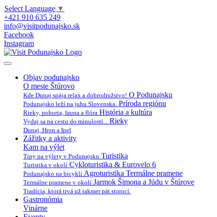
Select Language
▼
+421 910 635 249
info@visitpodunajsko.sk
Facebook
Instagram
Objav podunajsko
O meste Štúrovo
O Podunajsku
Kde Dunaj spája relax a dobrodružstvo!
Príroda regiónu
Podunajsko leží na juhu Slovenska.
História a kultúra
Rieky, pohoria, fauna a flóra
Rieky
Vydaj sa na cestu do minulosti...
Dunaj, Hron a Ipel
Zážitky a aktivity
Kam na výlet
Turistika
Tipy na výlety v Podunajsku
Cykloturistika & Eurovelo 6
Turistika v okolí
Agroturistika
Termálne pramene
Podunajsko na bicykli
Jarmok Šimona a Júdu v Štúrove
Termálne pramene v okolí
Tradícia, ktorá trvá už takmer pät storocí.
Gastronómia
Vinárne
Eventy