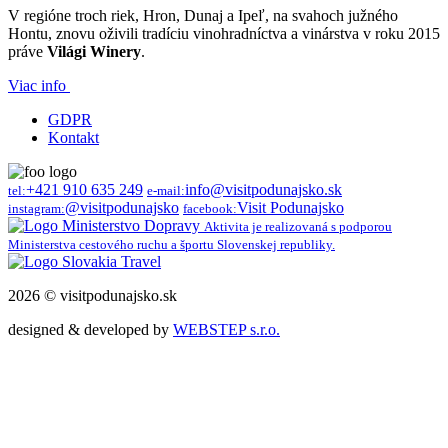
V regióne troch riek, Hron, Dunaj a Ipeľ, na svahoch južného
Hontu, znovu oživili tradíciu vinohradníctva a vinárstva v roku 2015
práve
Világi Winery
.
Viac info
GDPR
Kontakt
+421 910 635 249
info@visitpodunajsko.sk
tel:
e-mail:
@visitpodunajsko
Visit Podunajsko
instagram:
facebook:
Aktivita je realizovaná s podporou
Ministerstva cestového ruchu a športu Slovenskej republiky.
2026 © visitpodunajsko.sk
designed & developed by
WEBSTEP s.r.o.