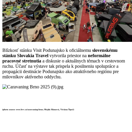
Blízkosť stánku Visit Podunajsko k oficiálnemu
slovenskému
stánku Slovakia Travel
vytvorila priestor na
neformálne
pracovné stretnutia
a diskusie o aktuálnych témach v cestovnom
ruchu. Účasť na výstave tak prispela k posilneniu spolupráce a
propagácii destinácie Podunajsko ako atraktívneho regiónu pre
milovníkov aktívneho oddychu.
(photo source: www.bvv.cz/caravaning-brno; Majda Slámová, Viviána Šipoš)