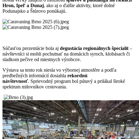
Hron, Ipeľ a Dunaj
, ako aj o ďalšie aktivity, ktoré dolné
Podunajsko a Štúrovo ponúkajú.
Súčasťou prezentácie bola aj
degustácia regionálnych špecialít
–
návštevníci si mohli pochutnať na domácich syroch, klobásach či
sladkom pečive od miestnych výrobcov.
Výstava sa tento rok niesla vo výbornej atmosfére a podľa
predbežných informácií dosiahla
rekordnú
návštevnosť
. Sprievodný program bol pútavý a prilákal široké
spektrum milovníkov cestovania.