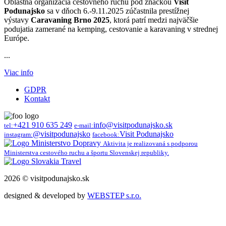
Oblastná organizácia cestovného ruchu pod značkou
Visit
Podunajsko
sa v dňoch 6.-9.11.2025 zúčastnila prestížnej
výstavy
Caravaning Brno 2025
, ktorá patrí medzi najväčšie
podujatia zamerané na kemping, cestovanie a karavaning v strednej
Európe.
...
Viac info
GDPR
Kontakt
+421 910 635 249
info@visitpodunajsko.sk
tel:
e-mail:
@visitpodunajsko
Visit Podunajsko
instagram:
facebook:
Aktivita je realizovaná s podporou
Ministerstva cestového ruchu a športu Slovenskej republiky.
2026 © visitpodunajsko.sk
designed & developed by
WEBSTEP s.r.o.