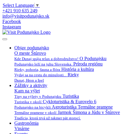
Select Language
▼
+421 910 635 249
info@visitpodunajsko.sk
Facebook
Instagram
Objav podunajsko
O meste Štúrovo
O Podunajsku
Kde Dunaj spája relax a dobrodružstvo!
Príroda regiónu
Podunajsko leží na juhu Slovenska.
História a kultúra
Rieky, pohoria, fauna a flóra
Rieky
Vydaj sa na cestu do minulosti...
Dunaj, Hron a Ipel
Zážitky a aktivity
Kam na výlet
Turistika
Tipy na výlety v Podunajsku
Cykloturistika & Eurovelo 6
Turistika v okolí
Agroturistika
Termálne pramene
Podunajsko na bicykli
Jarmok Šimona a Júdu v Štúrove
Termálne pramene v okolí
Tradícia, ktorá trvá už takmer pät storocí.
Gastronómia
Vinárne
Eventy