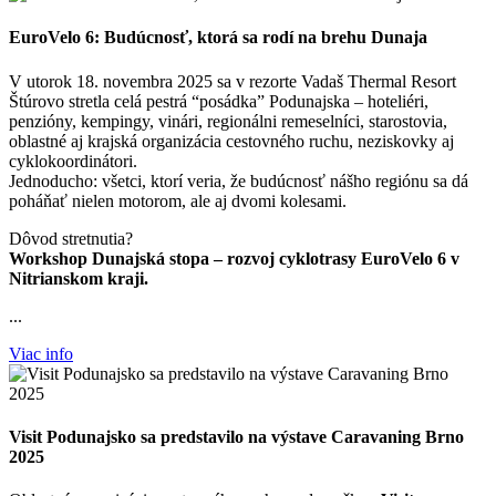
EuroVelo 6: Budúcnosť, ktorá sa rodí na brehu Dunaja
V utorok 18. novembra 2025 sa v rezorte Vadaš Thermal Resort
Štúrovo stretla celá pestrá “posádka” Podunajska – hoteliéri,
penzióny, kempingy, vinári, regionálni remeselníci, starostovia,
oblastné aj krajská organizácia cestovného ruchu, neziskovky aj
cyklokoordinátori.
Jednoducho: všetci, ktorí veria, že budúcnosť nášho regiónu sa dá
poháňať nielen motorom, ale aj dvomi kolesami.
Dôvod stretnutia?
Workshop Dunajská stopa – rozvoj cyklotrasy EuroVelo 6 v
Nitrianskom kraji.
...
Viac info
Visit Podunajsko sa predstavilo na výstave Caravaning Brno
2025