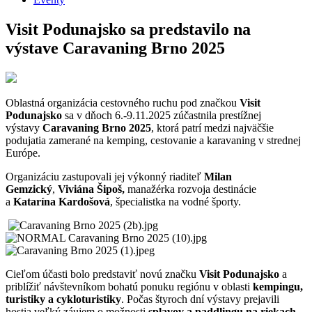
Visit Podunajsko sa predstavilo na
výstave Caravaning Brno 2025
Oblastná organizácia cestovného ruchu pod značkou
Visit
Podunajsko
sa v dňoch 6.-9.11.2025 zúčastnila prestížnej
výstavy
Caravaning Brno 2025
, ktorá patrí medzi najväčšie
podujatia zamerané na kemping, cestovanie a karavaning v strednej
Európe.
Organizáciu zastupovali jej výkonný riaditeľ
Milan
Gemzický
,
Viviána Šipoš,
manažérka rozvoja destinácie
a
Katarína Kardošová
, špecialistka na vodné športy.
Cieľom účasti bolo predstaviť novú značku
Visit Podunajsko
a
priblížiť návštevníkom bohatú ponuku regiónu v oblasti
kempingu,
turistiky a cykloturistiky
. Počas štyroch dní výstavy prejavili
hostia veľký záujem o možnosti
splavov a paddlingu na riekach